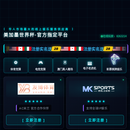
英国威廉集团厨柜
英国威廉集团衣柜
英国威廉集团木门
阳台卫浴