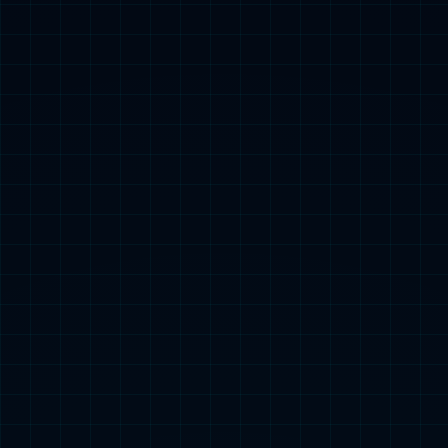
厨房在哪，家就在哪
我们越来越自由，越来越独立，也越来越孤独，
唯有一起吃饭，才能让一家人团聚、对话、回忆……
厨房，成了维系亲情的纽带。
英国威廉集团厨柜，中国专业厨房标准制定者，
以更专业的高端厨柜，延伸您的生活梦想。