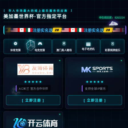
全球网点
服务流程
订单查询
英国威廉集团服务季
常见问题
Frequently Asked Questions
申请成功后多久可以联系我量尺？
申请的免费量尺设计如何确定是否成功？