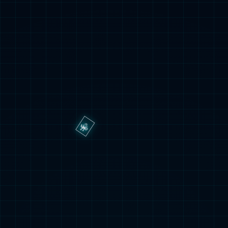
厨房是整个家居中人员活动集中度最高的区域，厨柜作为复合型产品
不同于简单的快速消费品，是高频率
操作的区域，为了客户更好的使用体验，英国威廉集团厨柜产品