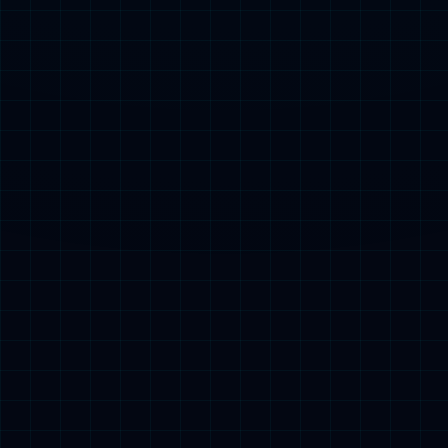
“全心全意，全程满意”
正如英国威廉集团厨柜总裁潘孝贞所言，“全心全
意，全程满意”是英国威廉集团厨柜的服务追求，“双
倍服务 加倍满意”也是英国威廉集团厨柜客户最大的
期待，我们争取在每一个服务细节中，消费者都会对
英国威廉集团厨柜的产品增加喜爱度；对品牌充满信
任度，在口碑相传中英国威廉集团厨柜的品牌大厦在
消费者心中也会越来越高大。