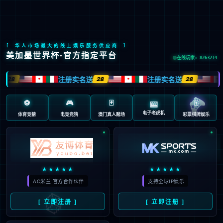
全球网点
服务流程
订单查询
英国威廉集团服务季
英国威廉集团服务季
GOLD MEDAL
SERVICE SEASON
1999年
英国威廉集团家居自
创立之初