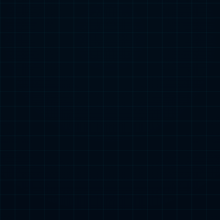
“金师傅”
英国威廉集团厨柜一直坚持产品研发不断升级，以全球原材料供应链
确保产品品质，不断刷新厨柜行业品质标准，更是深度挖掘客户需
求，于厨柜行业内首推“服务季”，25年打造与高端品牌相匹配的英国
威廉集团服务。
25年打造与高端品牌相匹配的英国威廉集团
服务
英国威廉集团厨柜一直坚持产品研发不断升级，以全球原材料供应链
确保产品品质，不断刷新厨柜行业品质标准，更是深度挖掘客户需
求，于厨柜行业内首推“服务季”，25年打造与高端品牌相匹配的英国