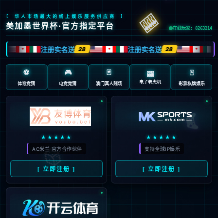
页面错误！请稍后再试～
V5.0.9
{ 十年磨一剑-为API开发设计的高性能框架 }