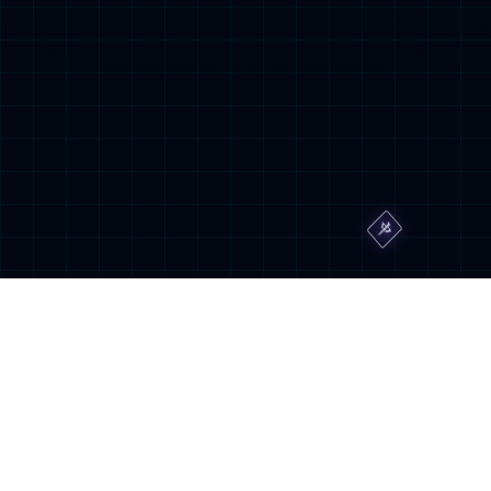
预约设计
英国威廉集团厨柜
英国威廉集团衣柜
英国威廉集团木门