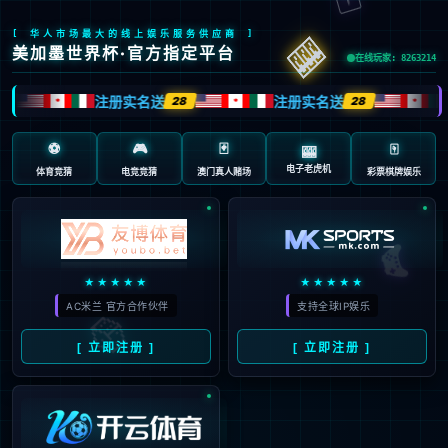
页面错误！请稍后再试～
V5.0.9
{ 十年磨一剑-为API开发设计的高性能框架 }